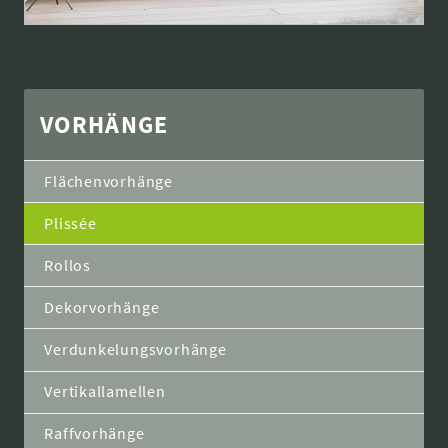
VORHÄNGE
Flächenvorhänge
Plissée
Rollos
Dekorvorhänge
Verdunkelungsvorhänge
Vertikallamellen
Raffvorhänge